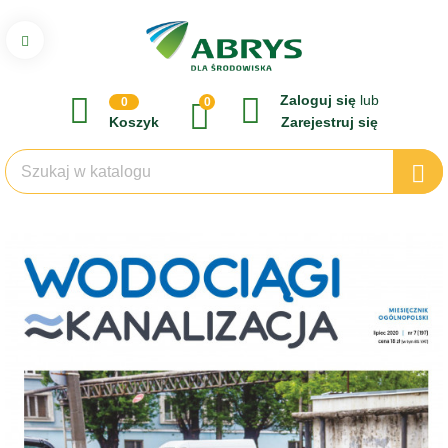
Zaloguj się
lub
0
0
Koszyk
Zarejestruj się