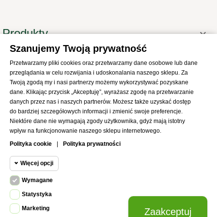
Produkty

Szanujemy Twoją prywatność
Informacje

Przetwarzamy pliki cookies oraz przetwarzamy dane osobowe lub dane
Twoje konto

przeglądania w celu rozwijania i udoskonalania naszego sklepu. Za
Informacje o sklepie

Twoją zgodą my i nasi partnerzy możemy wykorzystywać pozyskane
dane. Klikając przycisk „Akceptuję”, wyrażasz zgodę na przetwarzanie
danych przez nas i naszych partnerów. Możesz także uzyskać dostęp
do bardziej szczegółowych informacji i zmienić swoje preferencje.
Niektóre dane nie wymagają zgody użytkownika, gdyż mają istotny
wpływ na funkcjonowanie naszego sklepu internetowego.
© 2021
SKLEP Abrys
All Rights Reserved
Polityka cookie
|
Polityka prywatności
Więcej opcji
Wymagane
Cookie funkcjonalne
Wymagane
Statystyka
Wymagane pliki cookie oraz cookie
Marketing
Zaakceptuj
Cookie
HttpOnly. Pliki cookie wymagane do