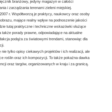
sięcznik branżowy, jedyny magazyn w całości
ia i zarządzania terenami zieleni miejskiej.
007 r. Współtworzą je praktycy, naukowcy oraz osoby
ajobrazu, mające realny wpływ na podnoszenie jakości
dzie tutaj praktyczne i techniczne wskazówki służące
, a także porady prawne, odpowiadające na aktualne
dakcja podąża za światowymi trendami, stanowiąc dla
ji.
ę nie tylko opisy ciekawych projektów i ich realizacji, ale
ce roślin oraz ich kompozycji. To także pokaźna dawka
ncji oraz targów, organizowanych w kraju i za granicą.