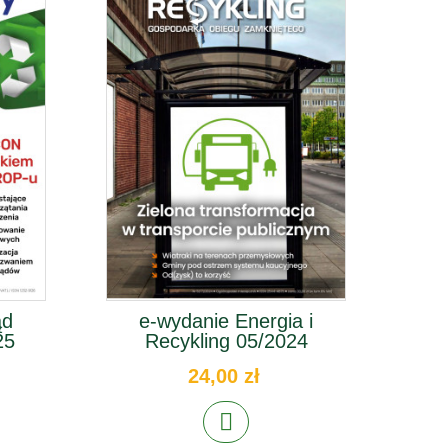
ąd
e-wydanie Energia i
e-w
25
Recykling 05/2024
24,00 zł