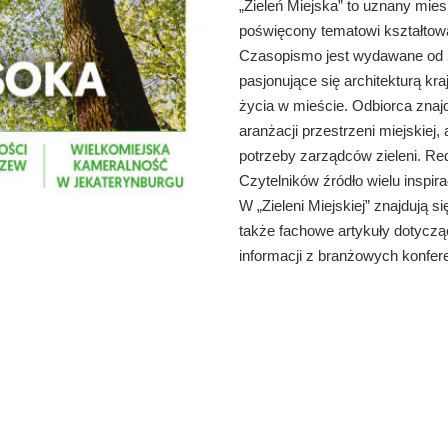
„Zieleń Miejska” to uznany mie
poświęcony tematowi kształtowan
Czasopismo jest wydawane od 2
pasjonujące się architekturą kr
życia w mieście. Odbiorca znaj
aranżacji przestrzeni miejskiej
potrzeby zarządców zieleni. Re
Czytelników źródło wielu inspirac
W „Zieleni Miejskiej” znajdują si
także fachowe artykuły dotyczą
informacji z branżowych konfere