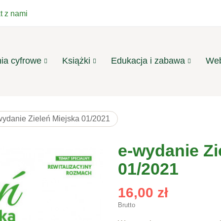
t z nami
ia cyfrowe
Książki
Edukacja i zabawa
Web
wydanie Zieleń Miejska 01/2021
e-wydanie Zi
01/2021
16,00 zł
Brutto