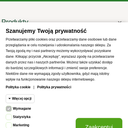
Produkty

Szanujemy Twoją prywatność
Informacje

Przetwarzamy pliki cookies oraz przetwarzamy dane osobowe lub dane
Twoje konto

przeglądania w celu rozwijania i udoskonalania naszego sklepu. Za
Informacje o sklepie
Twoją zgodą my i nasi partnerzy możemy wykorzystywać pozyskane

dane. Klikając przycisk „Akceptuję”, wyrażasz zgodę na przetwarzanie
danych przez nas i naszych partnerów. Możesz także uzyskać dostęp
do bardziej szczegółowych informacji i zmienić swoje preferencje.
Niektóre dane nie wymagają zgody użytkownika, gdyż mają istotny
wpływ na funkcjonowanie naszego sklepu internetowego.
© 2021
SKLEP Abrys
All Rights Reserved
Polityka cookie
|
Polityka prywatności
Więcej opcji
Wymagane
Cookie funkcjonalne
Wymagane
Statystyka
Wymagane pliki cookie oraz cookie
Marketing
Zaakceptuj
Cookie