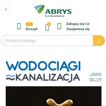
Zaloguj się
lub
0
0
Koszyk
Zarejestruj się