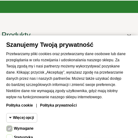
Produkty

Szanujemy Twoją prywatność
Informacje

Przetwarzamy pliki cookies oraz przetwarzamy dane osobowe lub dane
Twoje konto

przeglądania w celu rozwijania i udoskonalania naszego sklepu. Za
Informacje o sklepie

Twoją zgodą my i nasi partnerzy możemy wykorzystywać pozyskane
dane. Klikając przycisk „Akceptuję”, wyrażasz zgodę na przetwarzanie
danych przez nas i naszych partnerów. Możesz także uzyskać dostęp
do bardziej szczegółowych informacji i zmienić swoje preferencje.
Niektóre dane nie wymagają zgody użytkownika, gdyż mają istotny
wpływ na funkcjonowanie naszego sklepu internetowego.
© 2021
SKLEP Abrys
All Rights Reserved
Polityka cookie
|
Polityka prywatności
Więcej opcji
Wymagane
Cookie funkcjonalne
Wymagane
Statystyka