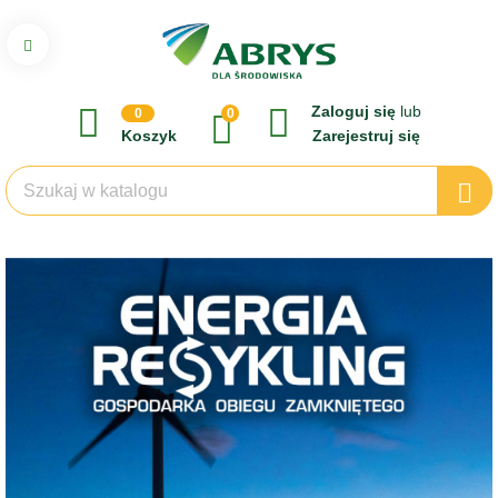
Zaloguj się
lub
0
0
Koszyk
Zarejestruj się