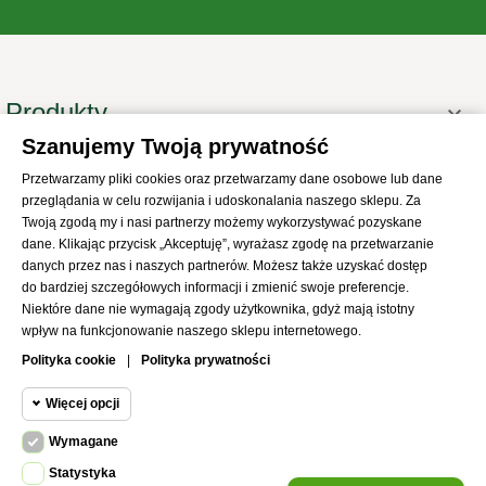
Produkty

Szanujemy Twoją prywatność
Informacje

Przetwarzamy pliki cookies oraz przetwarzamy dane osobowe lub dane
Twoje konto

przeglądania w celu rozwijania i udoskonalania naszego sklepu. Za
Informacje o sklepie

Twoją zgodą my i nasi partnerzy możemy wykorzystywać pozyskane
dane. Klikając przycisk „Akceptuję”, wyrażasz zgodę na przetwarzanie
danych przez nas i naszych partnerów. Możesz także uzyskać dostęp
do bardziej szczegółowych informacji i zmienić swoje preferencje.
Niektóre dane nie wymagają zgody użytkownika, gdyż mają istotny
wpływ na funkcjonowanie naszego sklepu internetowego.
© 2021
SKLEP Abrys
All Rights Reserved
Polityka cookie
|
Polityka prywatności
Więcej opcji
Wymagane
Cookie funkcjonalne
Wymagane
Statystyka