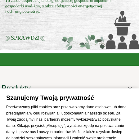
Produkty

Szanujemy Twoją prywatność
Informacje

Przetwarzamy pliki cookies oraz przetwarzamy dane osobowe lub dane
Twoje konto

przeglądania w celu rozwijania i udoskonalania naszego sklepu. Za
Informacje o sklepie

Twoją zgodą my i nasi partnerzy możemy wykorzystywać pozyskane
dane. Klikając przycisk „Akceptuję”, wyrażasz zgodę na przetwarzanie
danych przez nas i naszych partnerów. Możesz także uzyskać dostęp
do bardziej szczegółowych informacji i zmienić swoje preferencje.