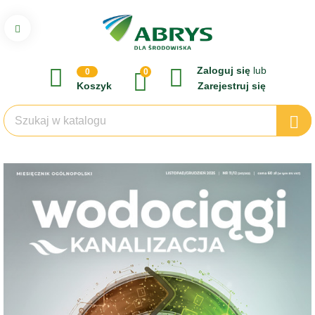
Zaloguj się
lub
0
0
Koszyk
Zarejestruj się