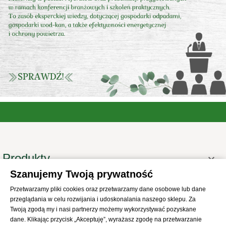
Produkty

Szanujemy Twoją prywatność
Informacje

Przetwarzamy pliki cookies oraz przetwarzamy dane osobowe lub dane
Twoje konto

przeglądania w celu rozwijania i udoskonalania naszego sklepu. Za
Informacje o sklepie

Twoją zgodą my i nasi partnerzy możemy wykorzystywać pozyskane
dane. Klikając przycisk „Akceptuję”, wyrażasz zgodę na przetwarzanie