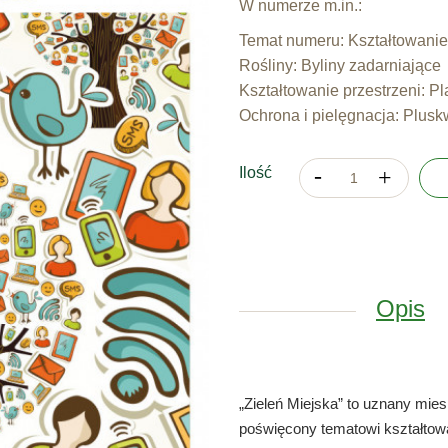
W numerze m.in.:
Temat numeru: Kształtowanie
Rośliny: Byliny zadarniające
Kształtowanie przestrzeni: P
Ochrona i pielęgnacja: Plusk
Ilość
Opis
„Zieleń Miejska” to uznany mie
poświęcony tematowi kształtowan