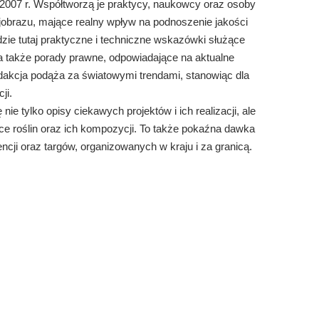
007 r. Współtworzą je praktycy, naukowcy oraz osoby
ajobrazu, mające realny wpływ na podnoszenie jakości
dzie tutaj praktyczne i techniczne wskazówki służące
, a także porady prawne, odpowiadające na aktualne
dakcja podąża za światowymi trendami, stanowiąc dla
ji.
ę nie tylko opisy ciekawych projektów i ich realizacji, ale
ce roślin oraz ich kompozycji. To także pokaźna dawka
ncji oraz targów, organizowanych w kraju i za granicą.