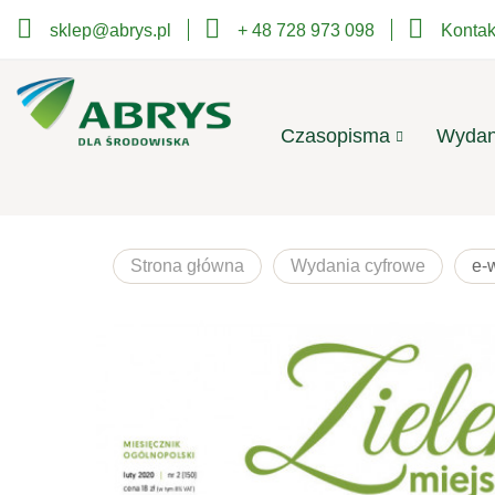
sklep@abrys.pl
+ 48 728 973 098
Kontak
Czasopisma
Wydan
Strona główna
Wydania cyfrowe
e-