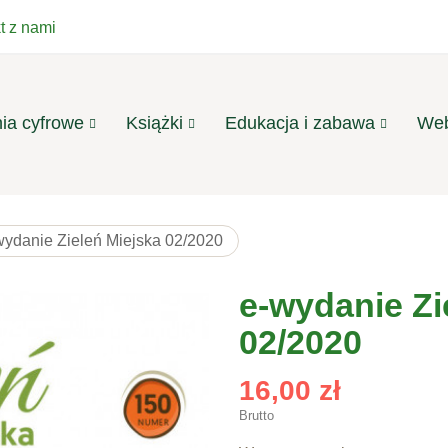
t z nami
ia cyfrowe
Książki
Edukacja i zabawa
Web
wydanie Zieleń Miejska 02/2020
e-wydanie Zi
02/2020
16,00 zł
Brutto