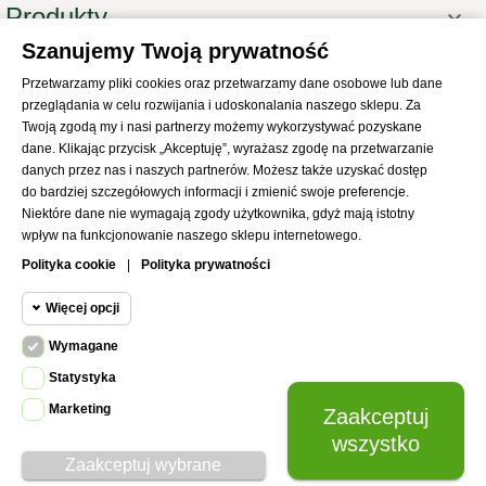
Produkty

Szanujemy Twoją prywatność
Informacje

Przetwarzamy pliki cookies oraz przetwarzamy dane osobowe lub dane
Twoje konto

przeglądania w celu rozwijania i udoskonalania naszego sklepu. Za
Informacje o sklepie

Twoją zgodą my i nasi partnerzy możemy wykorzystywać pozyskane
dane. Klikając przycisk „Akceptuję”, wyrażasz zgodę na przetwarzanie
danych przez nas i naszych partnerów. Możesz także uzyskać dostęp
do bardziej szczegółowych informacji i zmienić swoje preferencje.
Niektóre dane nie wymagają zgody użytkownika, gdyż mają istotny
wpływ na funkcjonowanie naszego sklepu internetowego.
© 2021
SKLEP Abrys
All Rights Reserved
Polityka cookie
|
Polityka prywatności
Więcej opcji
Wymagane
Cookie funkcjonalne
Wymagane
Statystyka
Wymagane pliki cookie oraz cookie
Marketing
Zaakceptuj
Cookie
HttpOnly. Pliki cookie wymagane do
statystyczne
wszystko
przeglądania witryny i korzystania z jej
Zaakceptuj wybrane
podstawowych funkcji. Te pliki cookie