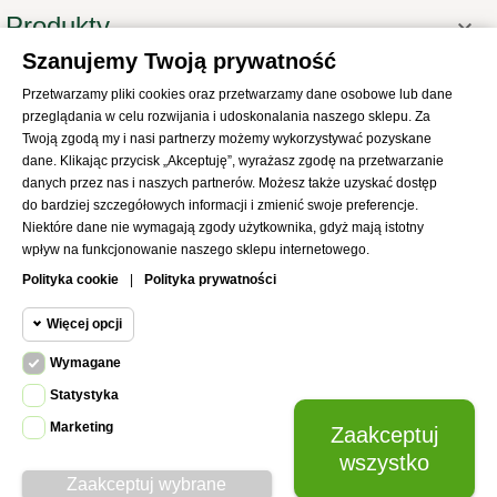
Produkty

Szanujemy Twoją prywatność
Informacje

Przetwarzamy pliki cookies oraz przetwarzamy dane osobowe lub dane
Twoje konto

przeglądania w celu rozwijania i udoskonalania naszego sklepu. Za
Informacje o sklepie

Twoją zgodą my i nasi partnerzy możemy wykorzystywać pozyskane
dane. Klikając przycisk „Akceptuję”, wyrażasz zgodę na przetwarzanie
danych przez nas i naszych partnerów. Możesz także uzyskać dostęp
do bardziej szczegółowych informacji i zmienić swoje preferencje.
Niektóre dane nie wymagają zgody użytkownika, gdyż mają istotny
wpływ na funkcjonowanie naszego sklepu internetowego.
© 2021
SKLEP Abrys
All Rights Reserved
Polityka cookie
|
Polityka prywatności
Więcej opcji
Wymagane
Cookie funkcjonalne
Wymagane
Statystyka
Wymagane pliki cookie oraz cookie
Marketing
Zaakceptuj
Cookie
HttpOnly. Pliki cookie wymagane do
statystyczne
wszystko
przeglądania witryny i korzystania z jej
Zaakceptuj wybrane
podstawowych funkcji. Te pliki cookie