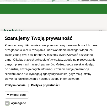
Produkty

Szanujemy Twoją prywatność
Informacje

Przetwarzamy pliki cookies oraz przetwarzamy dane osobowe lub dane
Twoje konto

przeglądania w celu rozwijania i udoskonalania naszego sklepu. Za
Informacje o sklepie

Twoją zgodą my i nasi partnerzy możemy wykorzystywać pozyskane
dane. Klikając przycisk „Akceptuję”, wyrażasz zgodę na przetwarzanie
danych przez nas i naszych partnerów. Możesz także uzyskać dostęp
do bardziej szczegółowych informacji i zmienić swoje preferencje.
Niektóre dane nie wymagają zgody użytkownika, gdyż mają istotny
wpływ na funkcjonowanie naszego sklepu internetowego.
© 2021
SKLEP Abrys
All Rights Reserved
Polityka cookie
|
Polityka prywatności
Więcej opcji
Wymagane
Cookie funkcjonalne