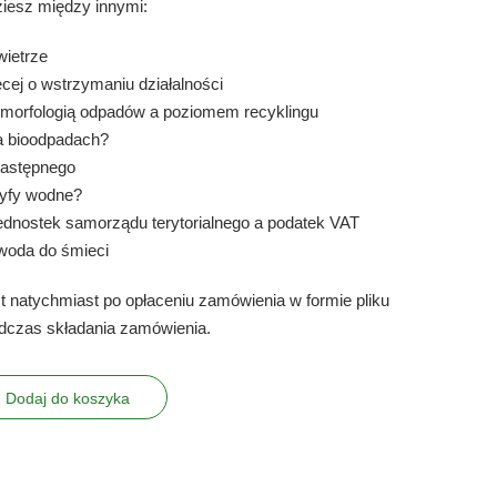
iesz między innymi:
wietrze
cej o wstrzymaniu działalności
morfologią odpadów a poziomem recyklingu
na bioodpadach?
 następnego
ryfy wodne?
jednostek samorządu terytorialnego a podatek VAT
woda do śmieci
t natychmiast po opłaceniu zamówienia w formie pliku
dczas składania zamówienia.
Dodaj do koszyka