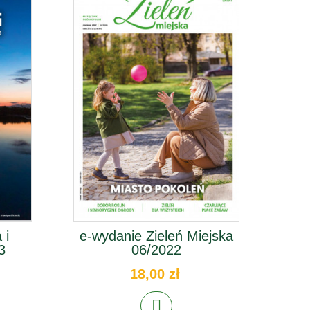
 i
e-wydanie Zieleń Miejska
3
06/2022
18,00 zł