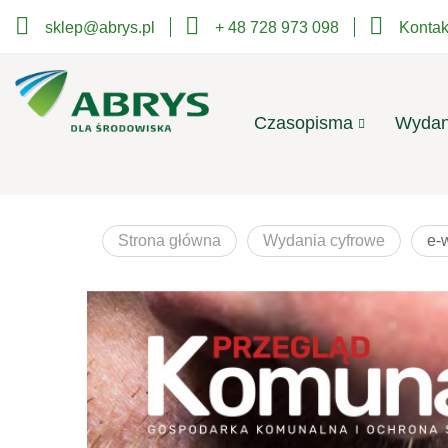
sklep@abrys.pl
+ 48 728 973 098
Kontak
Czasopisma
Wydan
Strona główna
Wydania cyfrowe
e-