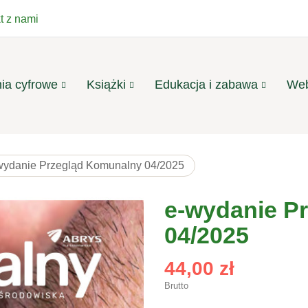
t z nami
ia cyfrowe
Książki
Edukacja i zabawa
Web
wydanie Przegląd Komunalny 04/2025
e-wydanie P
04/2025
44,00 zł
Brutto